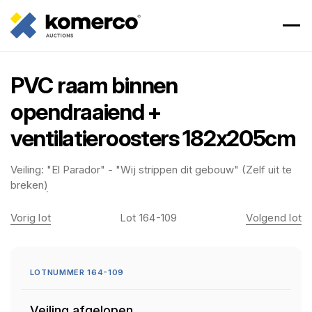
PVC raam binnen
opendraaiend +
ventilatieroosters 182x205cm
Veiling:
"El Parador" - "Wij strippen dit gebouw" (Zelf uit te
breken)
Vorig lot
Lot 164-109
Volgend lot
LOTNUMMER 164-109
Veiling afgelopen