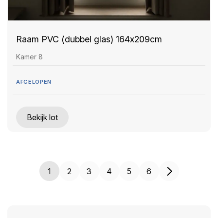
Raam PVC (dubbel glas) 164x209cm
Kamer 8
AFGELOPEN
Bekijk lot
1
2
3
4
5
6