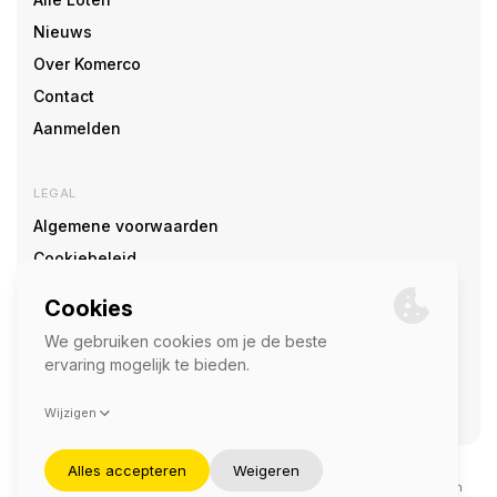
Nieuws
Over Komerco
Contact
Aanmelden
LEGAL
Algemene voorwaarden
Cookiebeleid
Cookie voorkeuren
SOCIAL
©2026 — Komerco
Deze site wordt beschermd door reCAPTCHA en het
privacybeleid
en