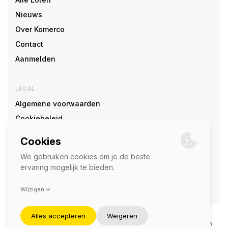
Nieuws
Over Komerco
Contact
Aanmelden
LEGAL
Algemene voorwaarden
Cookiebeleid
Cookie voorkeuren
SOCIAL
©2026 — Komerco
Deze site wordt beschermd door reCAPTCHA en het
privacybeleid
en