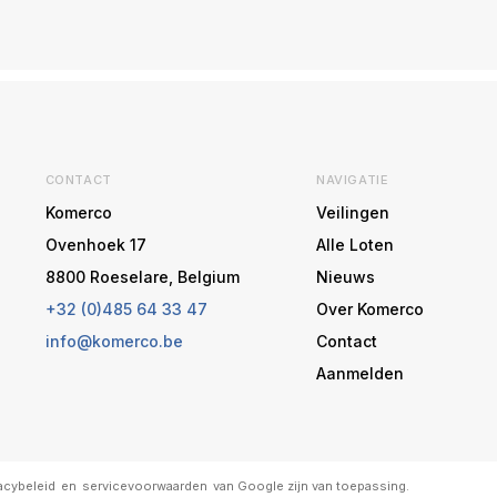
CONTACT
NAVIGATIE
Komerco
Veilingen
Ovenhoek 17
Alle Loten
8800 Roeselare, Belgium
Nieuws
+32 (0)485 64 33 47
Over Komerco
info@komerco.be
Contact
Aanmelden
acybeleid
en
servicevoorwaarden
van Google zijn van toepassing.