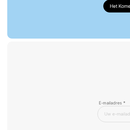
Het Kome
E-mailadres
*