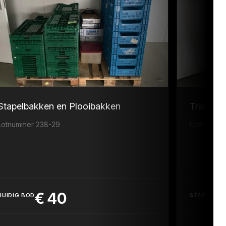
Stapelbakken en Plooibakken
Transpor
Lotnummer 238-29
Lotnummer
€
40
HUIDIG BOD
STARTPRIJ