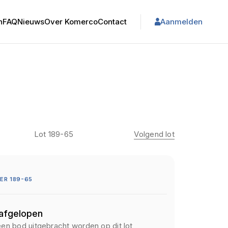
n
FAQ
Nieuws
Over Komerco
Contact
Aanmelden
Lot 189-65
Volgend lot
ER 189-65
 afgelopen
een bod uitgebracht worden op dit lot