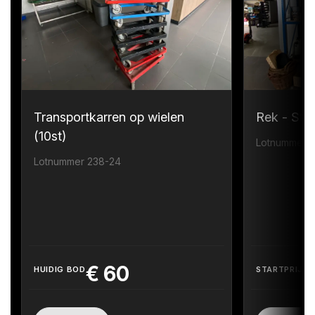
Transportkarren op wielen
Rek - Sta
(10st)
Lotnummer 
Lotnummer 238-24
€
60
HUIDIG BOD
STARTPRIJS