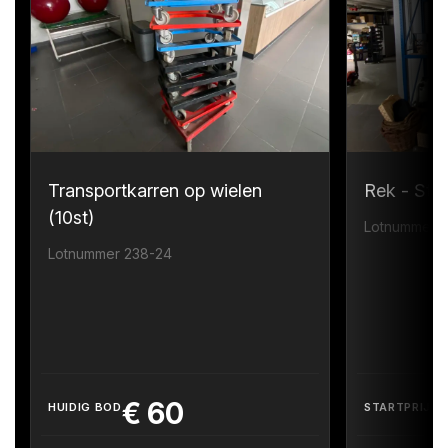
Transportkarren op wielen
Rek - Sta
(10st)
Lotnummer 
Lotnummer 238-24
€
60
HUIDIG BOD
STARTPRIJS