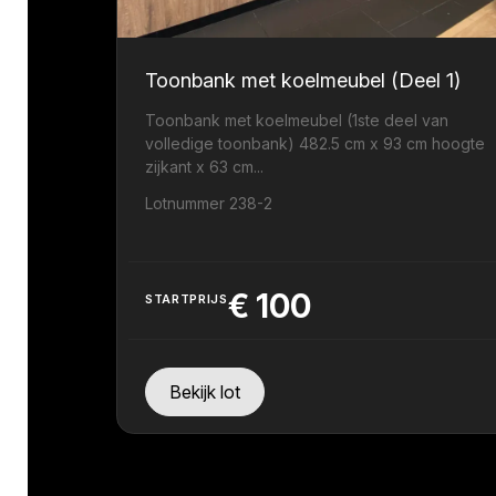
Toonbank met koelmeubel (Deel 1)
Toonbank met koelmeubel (1ste deel van
volledige toonbank) 482.5 cm x 93 cm hoogte
zijkant x 63 cm...
Lotnummer 238-2
€
100
STARTPRIJS
Bekijk lot