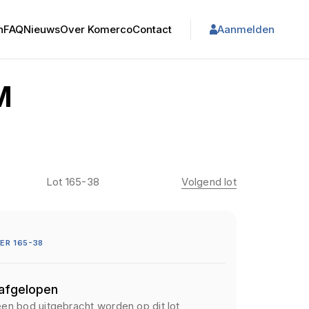
n
FAQ
Nieuws
Over Komerco
Contact
Aanmelden
M
Lot 165-38
Volgend lot
R 165-38
 afgelopen
een bod uitgebracht worden op dit lot