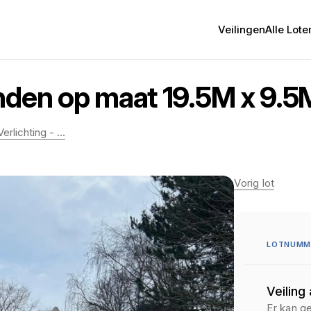
Veilingen
Alle Lote
nden op maat 19.5M x 9.5
rlichting - ...
Vorig lot
LOTNUMME
Veiling
Er kan g