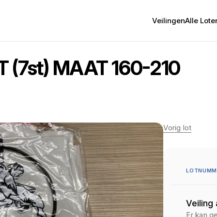
Veilingen
Alle Lote
(7st) MAAT 160-210
Vorig lot
LOTNUMME
Veiling
Er kan g