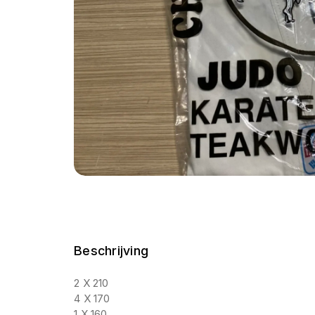
Beschrijving
2 X 210
4 X 170
1 X 160