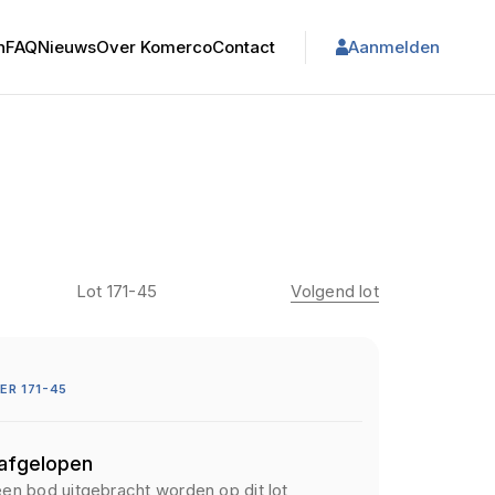
n
FAQ
Nieuws
Over Komerco
Contact
Aanmelden
Lot 171-45
Volgend lot
R 171-45
 afgelopen
een bod uitgebracht worden op dit lot