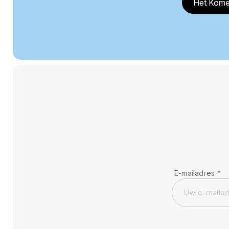
Het Kome
E-mailadres
*