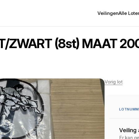
Veilingen
Alle Lote
/ZWART (8st) MAAT 20
Vorig lot
LOTNUMME
Veiling
Er kan g