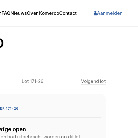
n
FAQ
Nieuws
Over Komerco
Contact
Aanmelden
0
Lot 171-26
Volgend lot
R 171-26
 afgelopen
een bod uitgebracht worden op dit lot