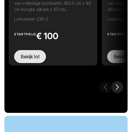
van volledige toonbank) 482.5 cm x 93
van volledig
cm hoogte zijkant x 63 cm...
480cm toonb
Lotnummer 238-2
Lotnummer 
€
100
STARTPRIJS
STARTPRIJS
Bekijk lot
Bekijk lo