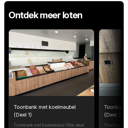
Ontdek meer loten
Toonbank met koelmeubel
Toonbank
(Deel 1)
(Deel 2)
Toonbank met koelmeubel (1ste deel
Toonbank me