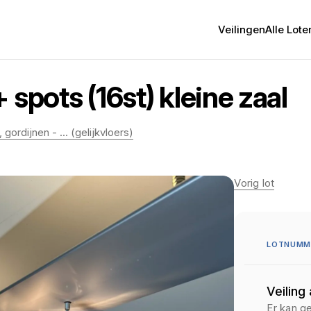
Veilingen
Alle Lote
spots (16st) kleine zaal
gordijnen - ... (gelijkvloers)
Vorig lot
LOTNUMM
Veiling
Er kan g