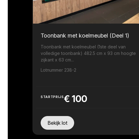
Toonbank met koelmeubel (Deel 1)
Toonbank met koelmeubel (1ste deel van
volledige toonbank) 482.5 cm x 93 cm hoogte
zijkant x 63 cm...
Lotnummer 238-2
€
100
STARTPRIJS
Bekijk lot