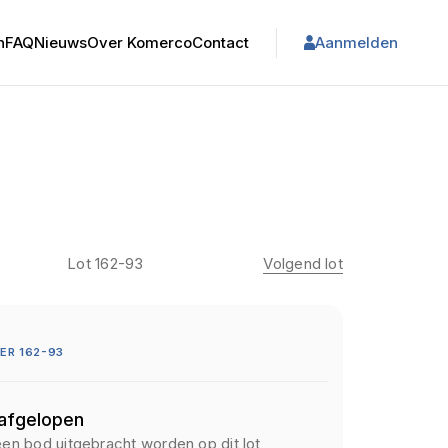
n
FAQ
Nieuws
Over Komerco
Contact
Aanmelden
Lot 162-93
Volgend lot
ER 162-93
 afgelopen
een bod uitgebracht worden op dit lot