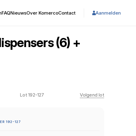
n
FAQ
Nieuws
Over Komerco
Contact
Aanmelden
ispensers (6) +
Lot 192-127
Volgend lot
R 192-127