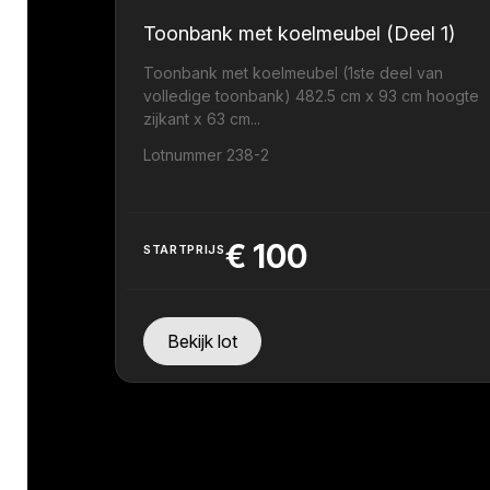
Toonbank met koelmeubel (Deel 1)
Toonbank met koelmeubel (1ste deel van
volledige toonbank) 482.5 cm x 93 cm hoogte
zijkant x 63 cm...
Lotnummer 238-2
€
100
STARTPRIJS
Bekijk lot