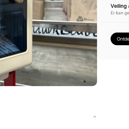
Veiling
Er kan g
Ontde