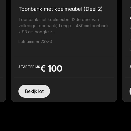
Toonbank met koelmeubel (Deel 2)
Toonbank met koelmeubel (2de deel van
volledige toonbank) Lengte : 480cm toonbank
x 93 cm hoogte z...
Lotnummer 238-3
€
100
STARTPRIJS
Bekijk lot