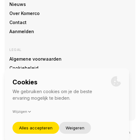
Nieuws
Over Komerco
Contact
Aanmelden
LEGAL
Algemene voorwaarden
Cookiebeleid
Cookie voorkeuren
SOCIAL
©2026 — Komerco
Deze site wordt beschermd door reCAPTCHA en het
privacybeleid
en
servicevoorwaarden
van Google zijn van toepassing.