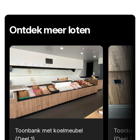
Ontdek meer loten
Toonbank met koelmeubel
Toonbank
(Deel 1)
(Deel 2)