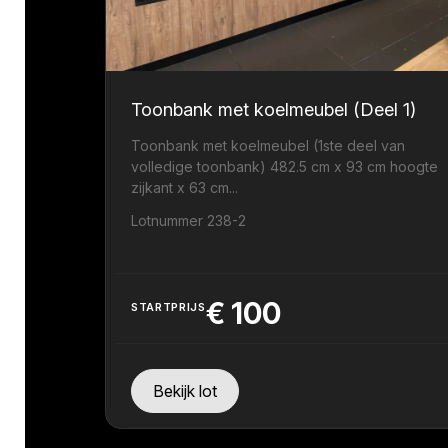
Toonbank met koelmeubel (Deel 1)
Toonbank met koelmeubel (1ste deel van
volledige toonbank) 482.5 cm x 93 cm hoogte
zijkant x 63 cm...
Lotnummer 238-2
€
100
STARTPRIJS
Bekijk lot