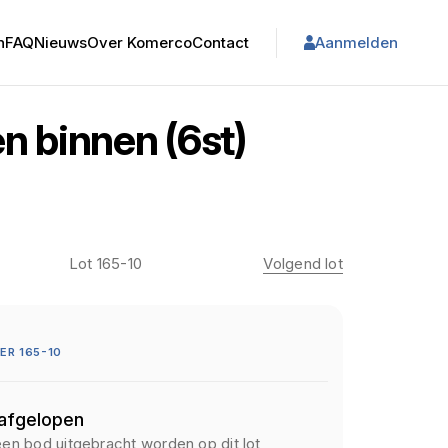
n
FAQ
Nieuws
Over Komerco
Contact
Aanmelden
n binnen (6st)
Lot 165-10
Volgend lot
R 165-10
 afgelopen
een bod uitgebracht worden op dit lot