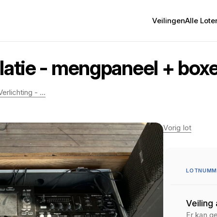
Veilingen
Alle Lote
latie - mengpaneel + boxe
rlichting - ...
Vorig lot
LOTNUMME
Veiling
Er kan g