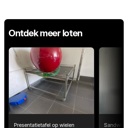
Ontdek meer loten
Presentatietafel op wielen
Sandwichp