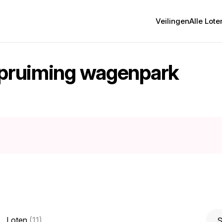
Veilingen
Alle Lote
 Opruiming wagenpark
Loten
(11)