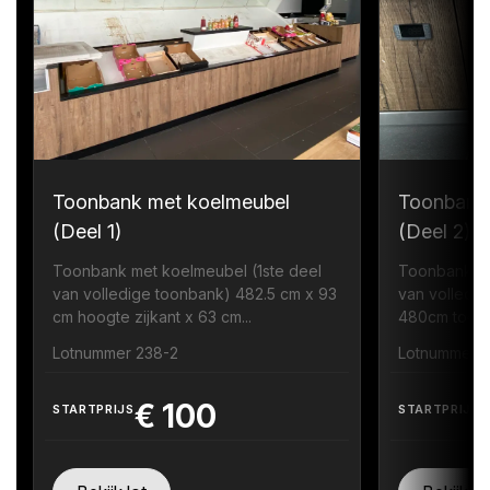
Toonbank met koelmeubel
Toonbank
(Deel 1)
(Deel 2)
Toonbank met koelmeubel (1ste deel
Toonbank me
van volledige toonbank) 482.5 cm x 93
van volledig
cm hoogte zijkant x 63 cm...
480cm toonb
Lotnummer 238-2
Lotnummer 
€
100
STARTPRIJS
STARTPRIJS