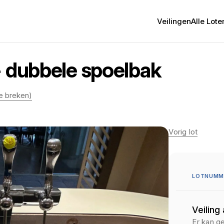
Veilingen
Alle Lote
+ dubbele spoelbak
te breken)
Vorig lot
LOTNUMME
Veiling
Er kan g