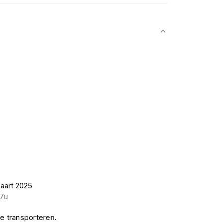
maart 2025
17u
 te transporteren.