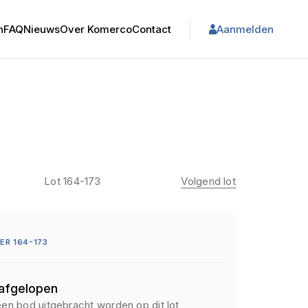
n
FAQ
Nieuws
Over Komerco
Contact
Aanmelden
Lot 164-173
Volgend lot
R 164-173
 afgelopen
een bod uitgebracht worden op dit lot