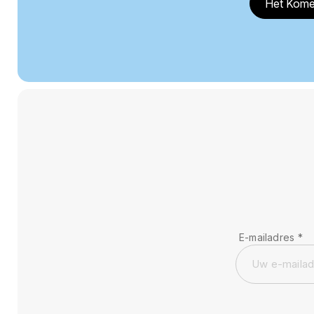
Het Kome
E-mailadres
*