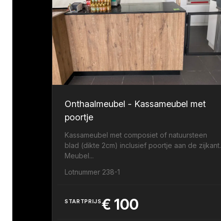
Onthaalmeubel - Kassameubel met
poortje
Kassameubel met composiet of natuursteen
blad (dikte 2cm) inclusief poortje aan de zijkant
Meubel...
Lotnummer 238-1
€
100
STARTPRIJS