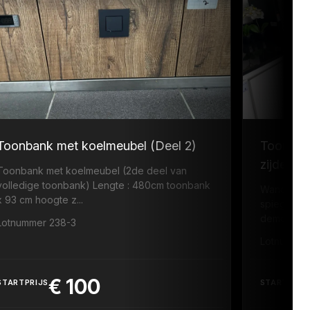
Toonbank met koelmeubel (Deel 2)
Toonban
zijde +s
Toonbank met koelmeubel (2de deel van
volledige toonbank) Lengte : 480cm toonbank
Wandmeubel
x 93 cm hoogte z...
spiegels L
demonter
Lotnummer 238-3
Lotnummer
€
100
STARTPRIJS
STARTPRIJ