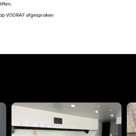
iften.
k op VOORAF afgesproken