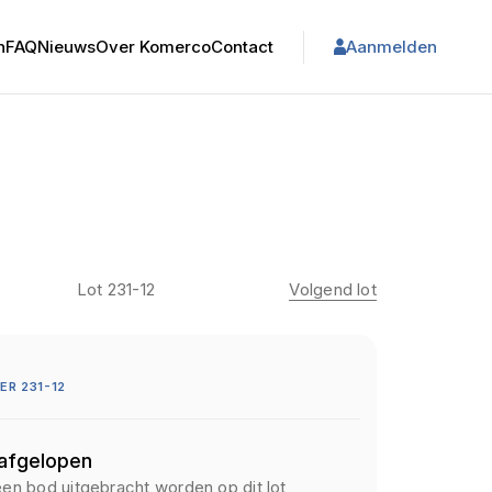
n
FAQ
Nieuws
Over Komerco
Contact
Aanmelden
Lot 231-12
Volgend lot
R 231-12
 afgelopen
een bod uitgebracht worden op dit lot