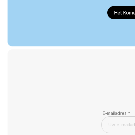
Het Kome
E-mailadres
*