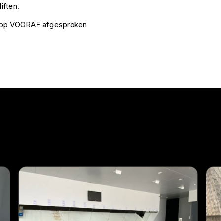
iften.
k op VOORAF afgesproken