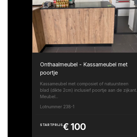
Onthaalmeubel - Kassameubel met
poortje
Kassameubel met composiet of natuursteen
blad (dikte 2cm) inclusief poortje aan de zijkant
Meubel...
Lotnummer 238-1
€
100
STARTPRIJS