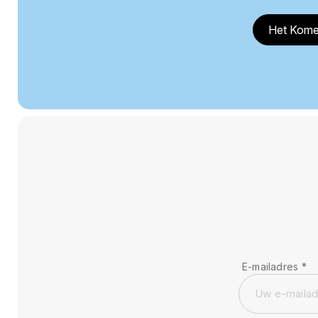
Het Kome
E-mailadres
*