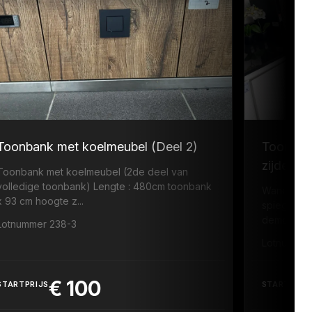
Toonbank met koelmeubel (Deel 2)
Toonban
zijde +s
Toonbank met koelmeubel (2de deel van
volledige toonbank) Lengte : 480cm toonbank
Wandmeubel
x 93 cm hoogte z...
spiegels L
demonter
Lotnummer 238-3
Lotnummer
€
100
STARTPRIJS
STARTPRIJ