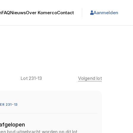
n
FAQ
Nieuws
Over Komerco
Contact
Aanmelden
Lot 231-13
Volgend lot
R 231-13
 afgelopen
een bod uitgebracht worden op dit lot