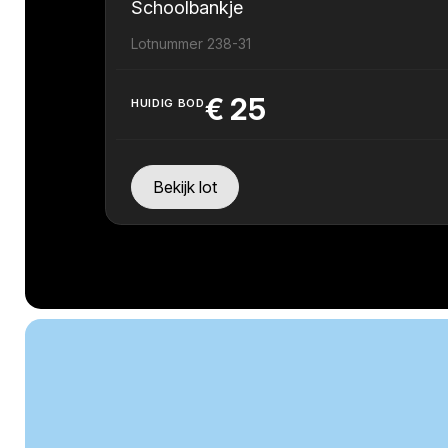
Schoolbankje
Lotnummer 238-31
€
25
HUIDIG BOD
Bekijk lot