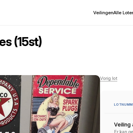
Veilingen
Alle Lote
s (15st)
Vorig lot
LOTNUMME
Veiling
Er kan g