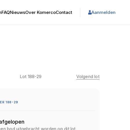
n
FAQ
Nieuws
Over Komerco
Contact
Aanmelden
Lot 188-29
Volgend lot
R 188-29
 afgelopen
een bod uitgebracht worden op dit lot